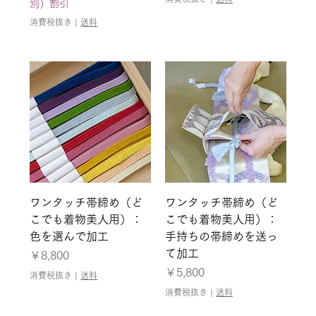
別）割引
消費税抜き
|
送料
ワンタッチ帯締め（ど
ワンタッチ帯締め（ど
こでも着物美人用）：
こでも着物美人用）：
色を選んで加工
手持ちの帯締めを送っ
て加工
価格
￥8,800
価格
￥5,800
消費税抜き
|
送料
消費税抜き
|
送料