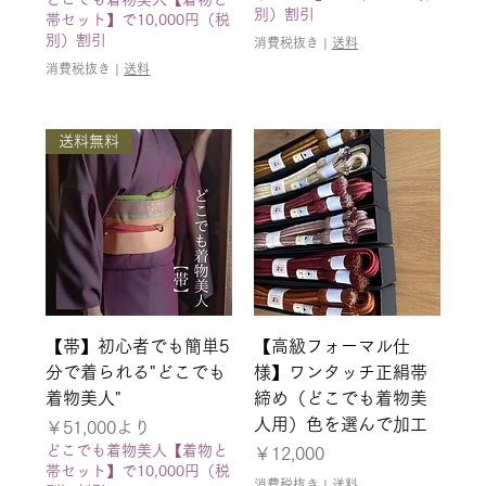
別）割引
帯セット】で10,000円（税
別）割引
消費税抜き
|
送料
消費税抜き
|
送料
送料無料
【帯】初心者でも簡単5
【高級フォーマル仕
分で着られる"どこでも
様】ワンタッチ正絹帯
着物美人"
締め（どこでも着物美
人用）色を選んで加工
セール価格
￥51,000
より
どこでも着物美人【着物と
価格
￥12,000
帯セット】で10,000円（税
消費税抜き
|
送料