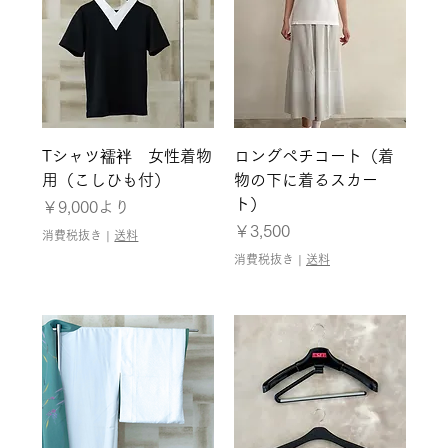
Tシャツ襦袢 女性着物
ロングペチコート（着
用（こしひも付）
物の下に着るスカー
ト）
セール価格
￥9,000
より
価格
￥3,500
消費税抜き
|
送料
消費税抜き
|
送料