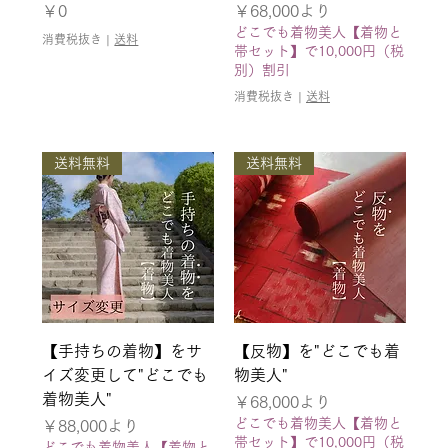
価格
セール価格
￥0
￥68,000
より
どこでも着物美人【着物と
消費税抜き
|
送料
帯セット】で10,000円（税
別）割引
消費税抜き
|
送料
送料無料
送料無料
【手持ちの着物】をサ
【反物】を"どこでも着
イズ変更して"どこでも
物美人"
着物美人"
セール価格
￥68,000
より
どこでも着物美人【着物と
セール価格
￥88,000
より
帯セット】で10,000円（税
どこでも着物美人【着物と