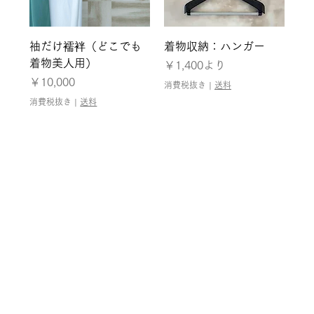
袖だけ襦袢（どこでも
着物収納：ハンガー
着物美人用）
セール価格
￥1,400
より
価格
￥10,000
消費税抜き
|
送料
消費税抜き
|
送料