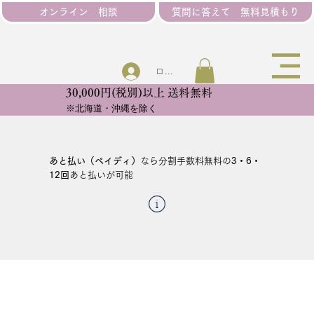
オンライン 相談
質問に答えて 無料見積もり
ログイン
30,000円(税別)以上 送料無料
​※北海道・沖縄を除く
あと払い（ペイディ）
なら分割手数料無料の
3・6・
12回
あと払いが可能