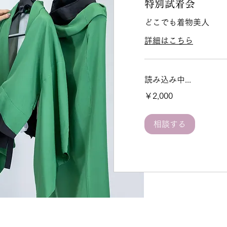
特別試着会
どこでも着物美人
詳細はこちら
読み込み中...
2,000
￥2,000
円
相談する