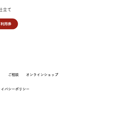
0cm
108cm
85cm
仕立て
5cm
108cm
85cm
て利用券
4cm
130cm
85cm
、中性洗剤を使用し手洗いをおすすめします。
に入れ「おしゃれ着洗いコース」を選択し脱水は1分
ー等にかけて保管されることをおすすめします。
ル）でしなやかで締めやすい素材を使用していま
り
ご相談
オンラインショップ
ございません。
ライバシーポリシー
悩まれた場合は一つ上のサイズをお勧めします。
像で見た色と違う等の理由での返品は
かじめご了承くださいませ。