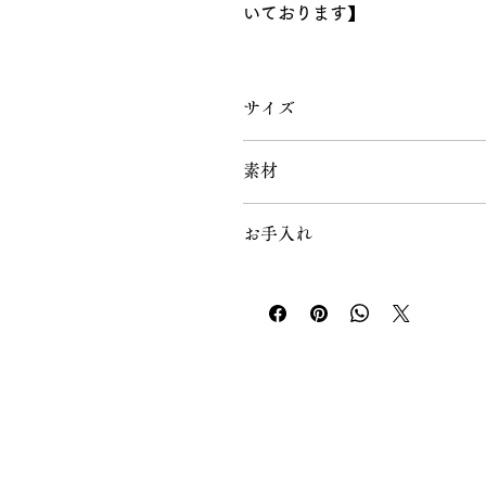
いております】
Tシャツ襦袢は、着物ライフを
サイズ
想像してみてくださいーーー面
サッと身にまとうだけで、あっ
Tシャツ襦袢
衿元には半衿がすでに縫い付け
素材
サイズ
衣紋が美しく抜け、凛とした美
本体
Sサイズ
1
お手入れ
さらに、このTシャツ襦袢の魅
付属の紐
と。
お手入れ方法はこちらをタップ
Mサイズ
1
これにより、衣紋がより自然に
Lサイズ
1
流れるような美しいシルエット
仕上げたかのような上品さが手
LLサイズ
1
胸元部分はマジックテープで調
ペチコート
◆お手入れ方法◆
サイズ
ウエスト
ご自宅で洗濯頂けます。洗濯機