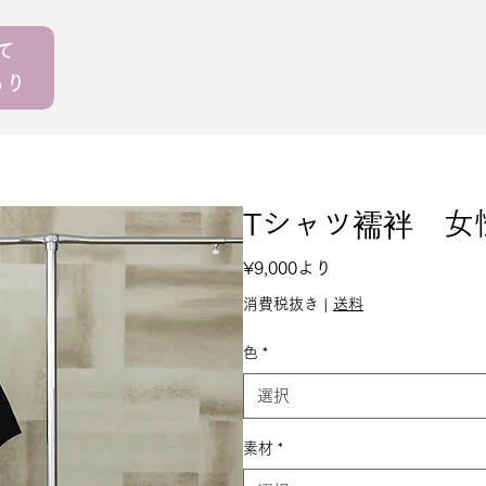
えて
もり
Tシャツ襦袢 女
セ
¥9,000
より
ー
消費税抜き
|
送料
ル
色
*
価
選択
格
素材
*