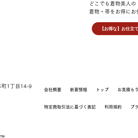
どこでも着物美人の
Mサイズ
63cm〜7
い。
着物・帯をお得にお
Lサイズ
68cm～7
◆素材◆
【お得な】お仕立
本体はポリエステル生地です。
LLサイズ
74cm〜8
ご家庭で洗濯可能な商品ですが
洗濯機をご利用の際は、ネット
以内をご使用下さい。
乾燥機のご使用はできません。
衿の型崩れを防ぐため、ハンガ
付属の紐はモスリン（毛・ウー
町1丁目14-9
す。
会社概要
新着情報
トップ
お見積も
ゆるみも少なく色落ちの心配も
特定商取引法に基づく表記
利用規約
プ
◆サイズ◆
Ｓ、Ｍ、Ｌ、ＬＬサイズ選びに
ご注文後のサイズを誤った、画
お受けいたしかねますのであら
™️