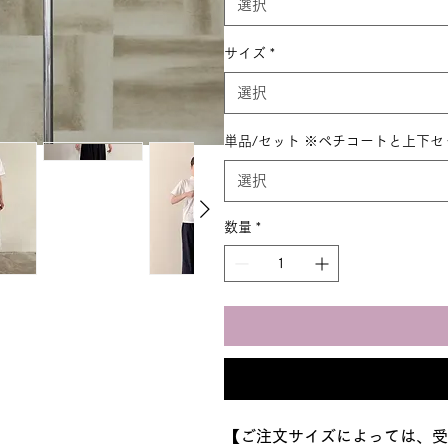
選択
サイズ
*
選択
単品/セット ※ペチコートと上下
選択
数量
*
【ご注文サイズによっては、受