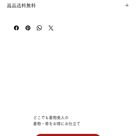
どこでも着物美人株式会社
い。
着物を愛する皆様に安心してお任せいただける信頼のサ
返品送料無料
〒733-0033 広島県広島市西区観音本町1丁目14-9
ービスです。
TEL：082-299-2050
お送りいただいたお着物（反物・小物）のクリーニングが難し
◆ご利用シーン◆
いという場合のご注文は全額返金、返品送料は無料です。
誠に恐れ入りますが、お預かりしたたとう紙は返却しておりま
・季節の変わり目のメンテナンスに
せん。可能な限り畳紙を外した状態でお送りください。ご理
・特別な行事後のリフレッシュに
解、ご協力のほどよろしくお願いいたします。
・長く保管する前のケアに
◆ご注文の流れ◆
STEP1：商品をカートに入れ、ご購入ください
STEP2：帯をご自身で梱包し、当社へ郵送
STEP3：専門スタッフが検品後クリーニング
STEP4：仕上がり次第、ご自宅へお届け
帯が持つ物語を次の世代へ語り継ぐ美しさに
どこでも着物美人の
ぜひ、お気軽にプロの仕上がりをご体験ください。
着物・帯をお得にお仕立て