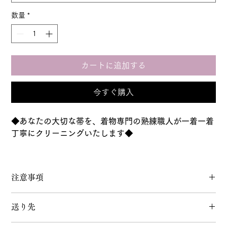
数量
*
カートに追加する
今すぐ購入
◆あなたの大切な帯を、着物専門の熟練職人が一着一着
丁寧にクリーニングいたします◆
普段使いの愛着のあるものから特別な日に輝く逸品ま
で、
注意事項
素材や状態に寄り添った最適なケアで汚れを落とし、し
なやかな風合いを保ちます。
お客様からお預かりさせていただいた着物は、大切に取扱い、
お預かりした帯は丁寧に検品し、クリーニング後お返し
送り先
作業内容に基づき出来る限りのメンテナンスを行わせていただ
いたします。
きます。シミ抜きなどは含まれておりません。ご了承くださ