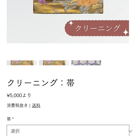
クリーニング：帯
セ
¥5,000
より
ー
消費税抜き
|
送料
ル
帯
*
価
格