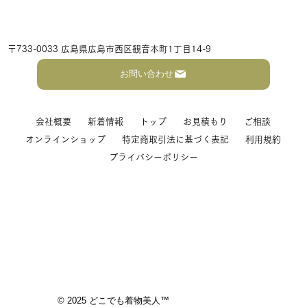
〒733-0033 広島県広島市西区観音本町1丁目14-9
お問い合わせ
会社概要
新着情報
トップ
お見積もり
ご相談
オンラインショップ
特定商取引法に基づく表記
利用規約
プライバシーポリシー
「親から譲り受けた着物」を諦めない！
現代風に仕立て直して、5分で自分で着ら
れる簡単着物の秘密
© 2025 どこでも着物美人™️