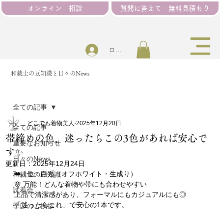
オンライン 相談
質問に答えて 無料見積もり
ログイン
和裁士の豆知識と日々のNews
全ての記事
どこでも着物美人
2025年12月20日
全ての記事
帯締めの色、迷ったらこの3色があれば安心で
重要なお知らせ
す✨⁡
日々のNews
更新日：
2025年12月24日
👑 1位：白系（オフホワイト・生成り）
和裁士の豆知識
🌸 万能！どんな着物や帯にも合わせやすい
試着会
上品で清潔感があり、フォーマルにもカジュアルにも◎
「迷ったらこれ」で安心の1本です。
季節のご挨拶