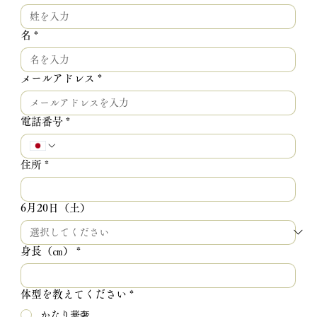
名
*
メールアドレス
*
電話番号
*
住所
*
6月20日（土）
身長（㎝）
*
体型を教えてください
*
かなり華奢