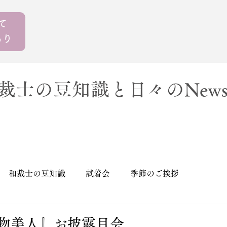
えて
もり
裁士の豆知識と日々のNew
和裁士の豆知識
試着会
季節のご挨拶
も着物美人』お披露目会