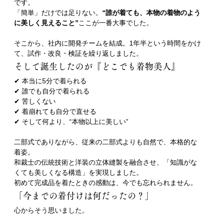
です。
「簡単」だけでは足りない。
“誰が着ても、本物の着物のよう
に美しく見えること”
ここが一番大事でした。
そこから、社内に開発チームを結成。1年半という時間をかけ
て、試作・改良・検証を繰り返しました。
そして誕生したのが『どこでも着物美人』
✔ 本当に5分で着られる
✔ 誰でも自分で着られる
✔ 苦しくない
✔ 着崩れても自分で直せる
✔ そして何より、“本物以上に美しい”
二部式でありながら、従来の二部式よりも自然で、本格的な
着姿。
和裁士の伝統技術と洋装の立体縫製を融合させ、「知識がな
くても美しくなる構造」を実現しました。
初めて完成品を着たときの感動は、今でも忘れられません。
「今までの着付けは何だったの？」
心からそう思いました。