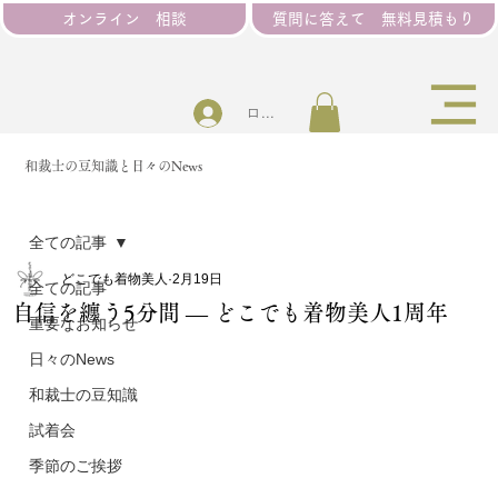
オンライン 相談
質問に答えて 無料見積もり
ログイン
和裁士の豆知識と日々のNews
全ての記事
どこでも着物美人
2月19日
全ての記事
自信を纏う5分間 ― どこでも着物美人1周年
重要なお知らせ
日々のNews
和裁士の豆知識
試着会
季節のご挨拶